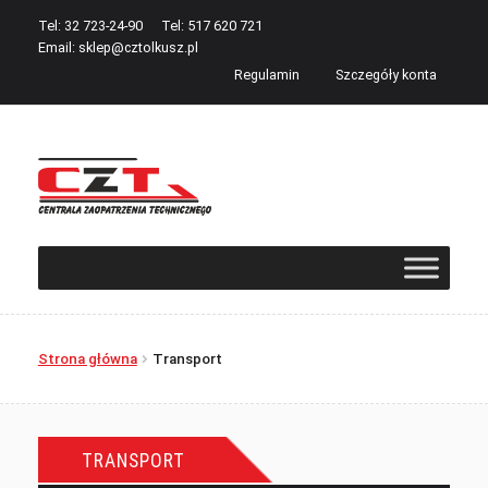
Tel: 32 723-24-90
Tel: 517 620 721
Email:
sklep@cztolkusz.pl
Regulamin
Szczegóły konta
Przejdź
Przejdź
do
do
nawigacji
treści
Strona główna
Transport
TRANSPORT