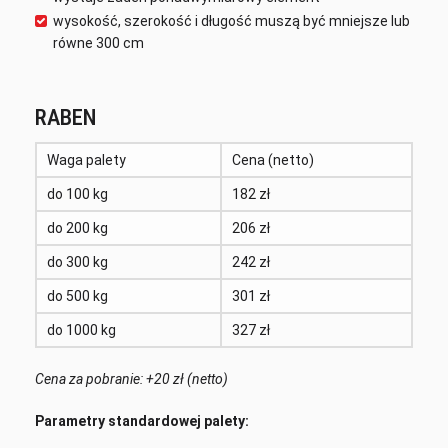
wysokość, szerokość i długość muszą być mniejsze lub
równe 300 cm
RABEN
Waga palety
Cena (netto)
do 100 kg
182 zł
do 200 kg
206 zł
do 300 kg
242 zł
do 500 kg
301 zł
do 1000 kg
327 zł
Cena za pobranie: +20 zł (netto)
Parametry standardowej palety: