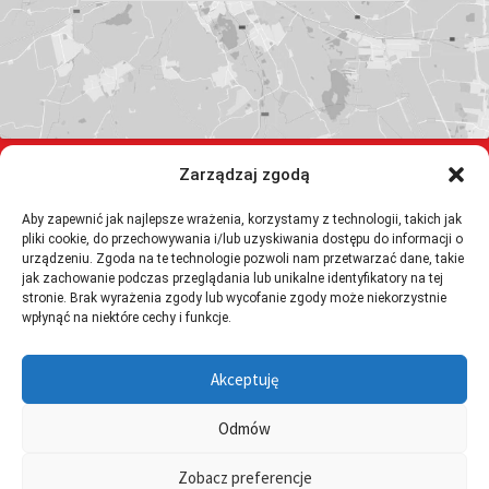
Zarządzaj zgodą
TELEFON:
32-723-24-90
Aby zapewnić jak najlepsze wrażenia, korzystamy z technologii, takich jak
517 620 721
pliki cookie, do przechowywania i/lub uzyskiwania dostępu do informacji o
EMAIL:
urządzeniu. Zgoda na te technologie pozwoli nam przetwarzać dane, takie
sklep@cztolkusz.pl
jak zachowanie podczas przeglądania lub unikalne identyfikatory na tej
stronie. Brak wyrażenia zgody lub wycofanie zgody może niekorzystnie
ADRES:
wpłynąć na niektóre cechy i funkcje.
ul. Laskowska 16, 32-329 Bolesław
Akceptuję
Odmów
Copyright © 2026 CZT. All Rights Reserved. | Created by
ITlike.pl
Zobacz preferencje