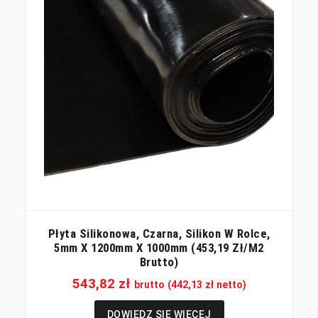
Płyta Silikonowa, Czarna, Silikon W Rolce,
5mm X 1200mm X 1000mm (453,19 Zł/m2
Brutto)
543,82
zł
brutto (
442,13
zł
netto)
DOWIEDZ SIĘ WIĘCEJ