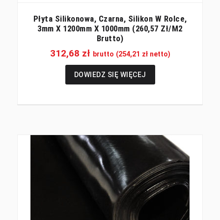
Płyta Silikonowa, Czarna, Silikon W Rolce,
3mm X 1200mm X 1000mm (260,57 Zł/m2
Brutto)
312,68
zł
brutto (
254,21
zł
netto)
DOWIEDZ SIĘ WIĘCEJ