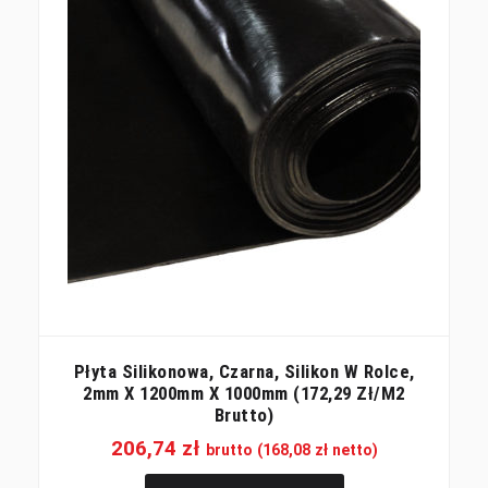
Płyta Silikonowa, Czarna, Silikon W Rolce,
2mm X 1200mm X 1000mm (172,29 Zł/m2
Brutto)
206,74
zł
brutto (
168,08
zł
netto)