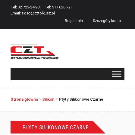
Tel: 32 723-24-90
Tel: 517 620 721
Email:
sklep@cztolkusz.pl
Regulamin
Szczegóły konta
Przejdź
Przejdź
do
do
nawigacji
treści
Strona główna
Silikon
Płyty Silikonowe Czarne
PŁYTY SILIKONOWE CZARNE