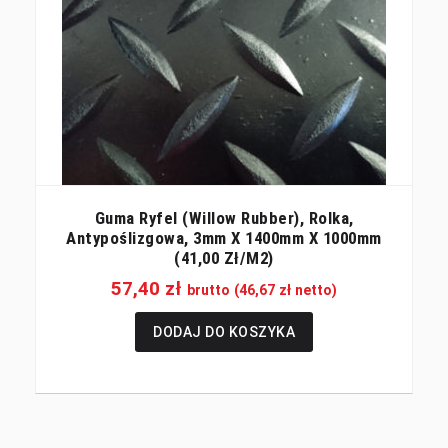
Guma Ryfel (willow Rubber), Rolka,
Antypoślizgowa, 3mm X 1400mm X 1000mm
(41,00 Zł/m2)
57,40
zł
brutto (
46,67
zł
netto)
DODAJ DO KOSZYKA