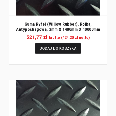
Guma Ryfel (willow Rubber), Rolka,
Antypoślizgowa, 3mm X 1400mm X 10000mm
521,77
zł
brutto (
424,20
zł
netto)
DODAJ DO KOSZYKA