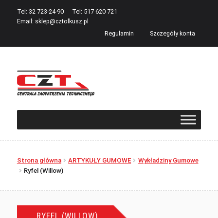
Tel: 32 723-24-90
Tel: 517 620 721
Email:
sklep@cztolkusz.pl
Regulamin
Szczegóły konta
Przejdź
Przejdź
do
do
nawigacji
treści
Strona główna
ARTYKUŁY GUMOWE
Wykładziny Gumowe
Ryfel (Willow)
RYFEL (WILLOW)