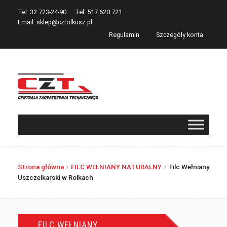
Tel: 32 723-24-90
Tel: 517 620 721
Email:
sklep@cztolkusz.pl
Regulamin
Szczegóły konta
Przejdź
Przejdź
do
do
nawigacji
treści
Strona główna
FILC WEŁNIANY NATURALNY
Filc Wełniany
Uszczelkarski w Rolkach
FILC WEŁNIANY